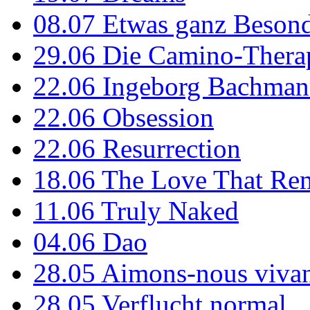
08.07
Etwas ganz Besond
29.06
Die Camino-Thera
22.06
Ingeborg Bachmann
22.06
Obsession
22.06
Resurrection
18.06
The Love That Re
11.06
Truly Naked
04.06
Dao
28.05
Aimons-nous vivan
28.05
Verflucht normal