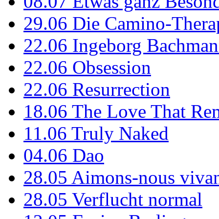
08.07
Etwas ganz Besond
29.06
Die Camino-Thera
22.06
Ingeborg Bachmann
22.06
Obsession
22.06
Resurrection
18.06
The Love That Re
11.06
Truly Naked
04.06
Dao
28.05
Aimons-nous vivan
28.05
Verflucht normal