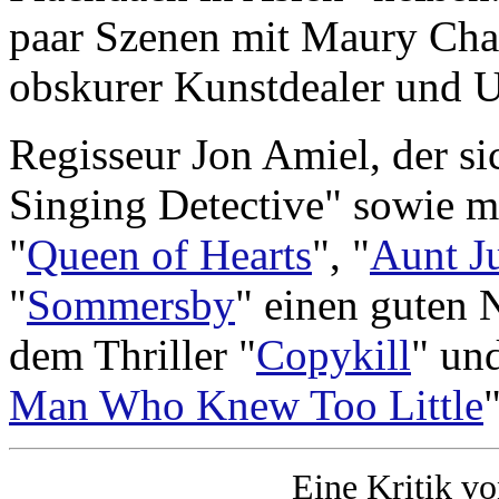
paar Szenen mit Maury Cha
obskurer Kunstdealer und U
Regisseur Jon Amiel, der si
Singing Detective" sowie m
"
Queen of Hea
rts
", "
Aunt Ju
"
Sommersby
" einen guten 
dem Thriller "
Copykill
" un
Man Who Knew Too Little
Eine Kritik v