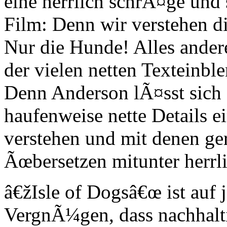
eine herrlich schrÃ¤ge und
Film: Denn wir verstehen d
Nur die Hunde! Alles ander
der vielen netten Texteinbl
Denn Anderson lÃ¤sst sich 
haufenweise nette Details ei
verstehen und mit denen ge
Ãœbersetzen mitunter herr
â€žIsle of Dogsâ€œ ist auf 
VergnÃ¼gen, dass nachhalt