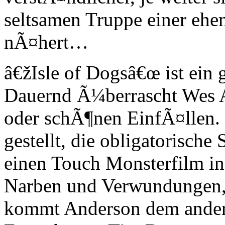
seltsamen Truppe einer ehe
nÃ¤hert…
â€žIsle of Dogsâ€œ ist ei
Dauernd Ã¼berrascht Wes A
oder schÃ¶nen EinfÃ¤llen.
gestellt, die obligatorisch
einen Touch Monsterfilm in
Narben und Verwundungen,
kommt Anderson dem ande