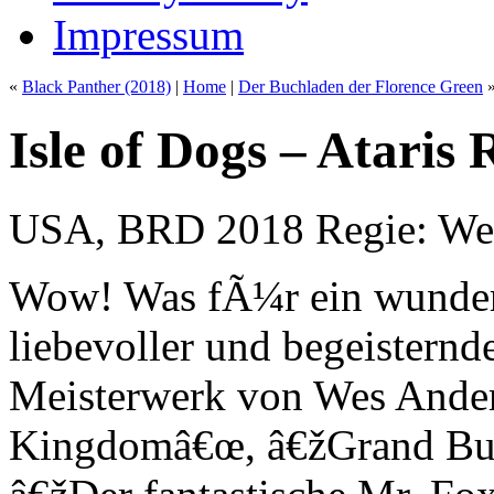
Impressum
«
Black Panther (2018)
|
Home
|
Der Buchladen der Florence Green
Isle of Dogs – Ataris 
USA, BRD 2018 Regie: We
Wow! Was fÃ¼r ein wunder
liebevoller und begeistern
Meisterwerk von Wes Ande
Kingdomâ€œ, â€žGrand Buda