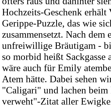
öfters raus und dahinter si
Hochzeits-Geschenk erhält 
Gerippe-Puzzle, das wie si
zusammensetzt. Nach dem er
unfreiwillige Bräutigam - b
so morbid heißt Sackgasse 
wäre auch für Emily atembe
Atem hätte. Dabei sehen wi
"Caligari" und lachen beim
verweht"-Zitat aller Ewigke