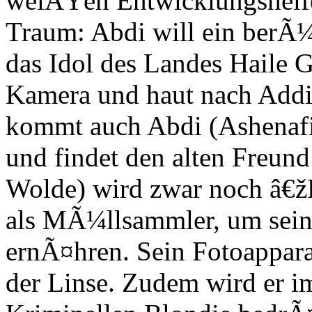
weiÃŸen Entwicklungshelfer 
Traum: Abdi will ein berÃ
das Idol des Landes Haile G
Kamera und haut nach Addi
kommt auch Abdi (Ashenafi
und findet den alten Freun
Wolde) wird zwar noch â€žP
als MÃ¼llsammler, um sein
ernÃ¤hren. Sein Fotoapparat
der Linse. Zudem wird er 