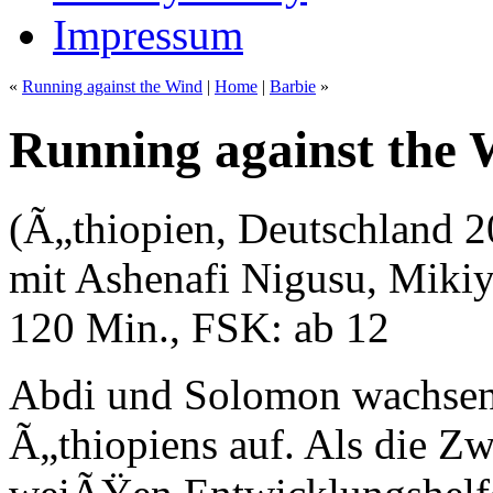
Impressum
«
Running against the Wind
|
Home
|
Barbie
»
Running against the
(Ã„thiopien, Deutschland 2
mit Ashenafi Nigusu, Mikiy
120 Min., FSK: ab 12
Abdi und Solomon wachsen
Ã„thiopiens auf. Als die Z