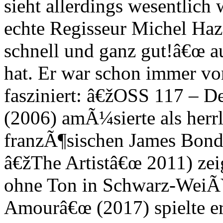
sieht allerdings wesentlich w
echte Regisseur Michel Haza
schnell und ganz gut!â€œ a
hat. Er war schon immer v
fasziniert: â€žOSS 117 – De
(2006) amÃ¼sierte als herrl
franzÃ¶sischen James Bond
â€žThe Artistâ€œ 2011) ze
ohne Ton in Schwarz-WeiÃ
Amourâ€œ (2017) spielte er