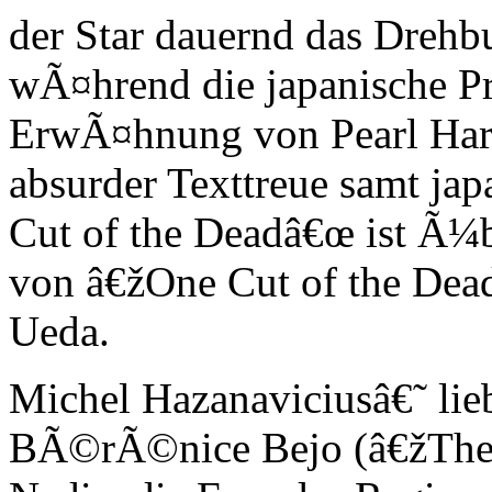
der Star dauernd das Drehb
wÃ¤hrend die japanische P
ErwÃ¤hnung von Pearl Harbo
absurder Texttreue samt jap
Cut of the Deadâ€œ ist Ã¼
von â€žOne Cut of the Dead
Ueda.
Michel Hazanaviciusâ€˜ lieb
BÃ©rÃ©nice Bejo (â€žThe A