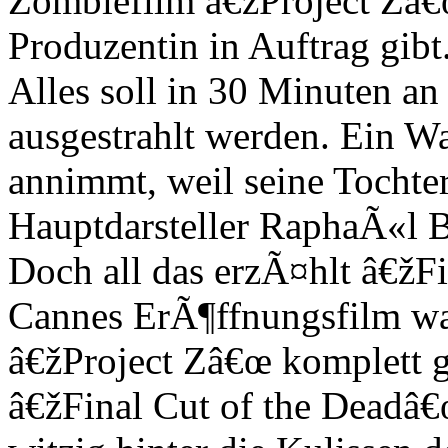
Zombiefilm â€žProject Zâ€œ
Produzentin in Auftrag gibt
Alles soll in 30 Minuten a
ausgestrahlt werden. Ein 
annimmt, weil seine Tochte
Hauptdarsteller RaphaÃ«l Ba
Doch all das erzÃ¤hlt â€žFi
Cannes ErÃ¶ffnungsfilm war
â€žProject Zâ€œ komplett 
â€žFinal Cut of the Deadâ