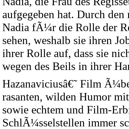
Nadia, die Frau des Regisseu
aufgegeben hat. Durch den 
Nadia fÃ¼r die Rolle der Re
sehen, weshalb sie ihren Job
ihrer Rolle auf, dass sie ni
wegen des Beils in ihrer H
Hazanaviciusâ€˜ Film Ã¼be
rasanten, wilden Humor mit 
sowie echtem und Film-Erb
SchlÃ¼sselstellen immer s