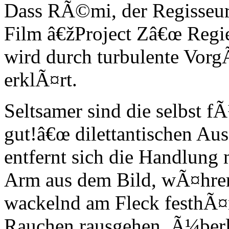
Dass RÃ©mi, der Regisseu
Film â€žProject Zâ€œ Regie 
wird durch turbulente Vorg
erklÃ¤rt.
Seltsamer sind die selbst f
gut!â€œ dilettantischen Aus
entfernt sich die Handlung
Arm aus dem Bild, wÃ¤hre
wackelnd am Fleck festhÃ¤
Rauchen rausgehen, Ã¼berle