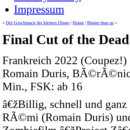
Impressum
«
Der Geschmack der kleinen Dinge
|
Home
|
Bigger than us
»
Final Cut of the Dead
Frankreich 2022 (Coupez!) 
Romain Duris, BÃ©rÃ©nice 
Min., FSK: ab 16
â€žBillig, schnell und ganz
RÃ©mi (Romain Duris) und