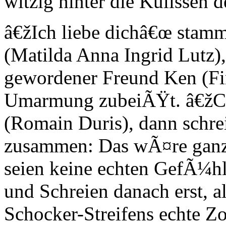
witzig hinter die Kulissen 
â€žIch liebe dichâ€œ stamm
(Matilda Anna Ingrid Lutz)
gewordener Freund Ken (Fin
Umarmung zubeiÃŸt. â€žCut
(Romain Duris), dann schrei
zusammen: Das wÃ¤re ganz 
seien keine echten GefÃ¼h
und Schreien danach erst, al
Schocker-Streifens echte Z