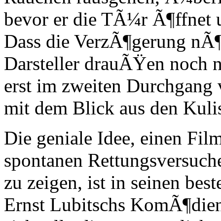
bevor er die TÃ¼r Ã¶ffnet 
Dass die VerzÃ¶gerung nÃ¶t
Darsteller drauÃŸen noch n
erst im zweiten Durchgang 
mit dem Blick aus den Kuli
Die geniale Idee, einen Fil
spontanen Rettungsversuche
zu zeigen, ist in seinen b
Ernst Lubitschs KomÃ¶dien