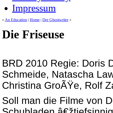
Impressum
«
An Education
|
Home
|
Der Ghostwriter
»
Die Friseuse
BRD 2010 Regie: Doris D
Schmeide, Natascha Lawi
Christina GroÃŸe, Rolf Z
Soll man die Filme von Do
Schubladen â€žtiefsinni