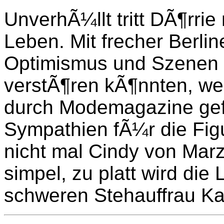
UnverhÃ¼llt tritt DÃ¶rrie
Leben. Mit frecher Berl
Optimismus und Szenen Ã
verstÃ¶ren kÃ¶nnten, w
durch Modemagazine gefor
Sympathien fÃ¼r die Figu
nicht mal Cindy von Marz
simpel, zu platt wird di
schweren Stehauffrau Kat