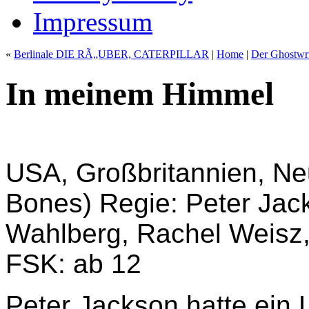
Impressum
«
Berlinale DIE RÃ„UBER, CATERPILLAR
|
Home
|
Der Ghostwri
In meinem Himmel
USA, Großbritannien, Ne
Bones) Regie: Peter Jac
Wahlberg, Rachel Weisz
FSK: ab 12
Peter Jackson hatte ein 