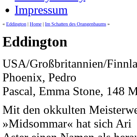
Impressum
«
Eddington
|
Home
|
Im Schatten des Orangenbaums
»
Eddington
USA/Großbritannien/Finnlan
Phoenix, Pedro
Pascal, Emma Stone, 148 M
Mit den okkulten Meisterw
»Midsommar« hat sich Ari