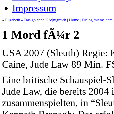
Impressum
«
Elizabeth – Das goldene KÃ¶nigreich
|
Home
|
Dialog mit meinem
1 Mord fÃ¼r 2
USA 2007 (Sleuth) Regie: 
Caine, Jude Law 89 Min. F
Eine britische Schauspiel-
Jude Law, die bereits 2004
zusammenspielten, in “Sle