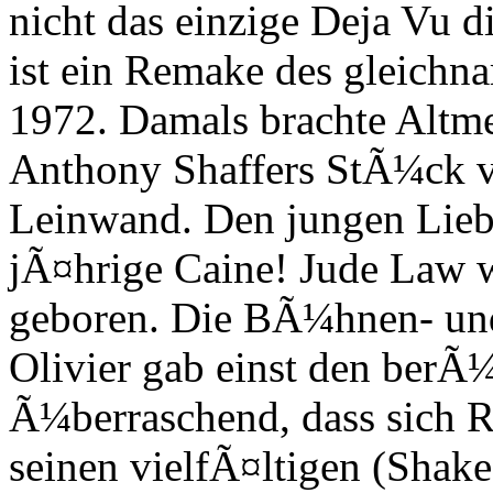
nicht das einzige Deja Vu d
ist ein Remake des gleichn
1972. Damals brachte Altme
Anthony Shaffers StÃ¼ck 
Leinwand. Den jungen Liebh
jÃ¤hrige Caine! Jude Law w
geboren. Die BÃ¼hnen- un
Olivier gab einst den berÃ
Ã¼berraschend, dass sich R
seinen vielfÃ¤ltigen (Shake