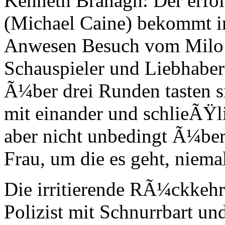
Kenneth Branagh: Der erfo
(Michael Caine) bekommt in
Anwesen Besuch vom Milo T
Schauspieler und Liebhaber 
Ã¼ber drei Runden tasten s
mit einander und schlieÃŸli
aber nicht unbedingt Ã¼berz
Frau, um die es geht, niema
Die irritierende RÃ¼ckkehr
Polizist mit Schnurrbart un