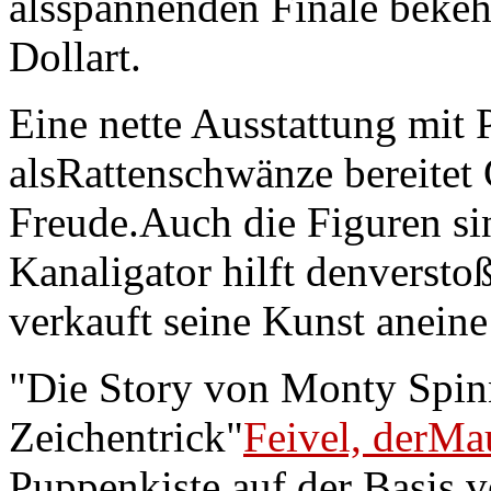
alsspannenden Finale beke
Dollart.
Eine nette Ausstattung mit 
alsRattenschwänze bereitet
Freude.Auch die Figuren sin
Kanaligator hilft denverst
verkauft seine Kunst anein
"Die Story von Monty Spinne
Zeichentrick"
Feivel, derM
Puppenkiste auf der Basis