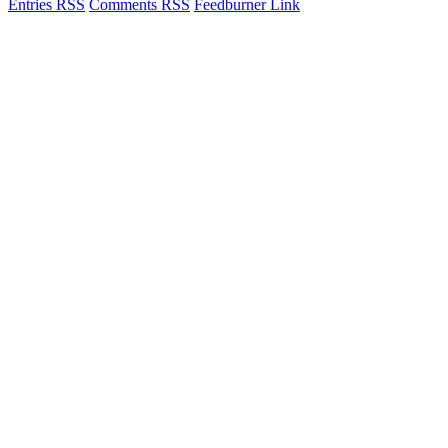
Entries RSS
Comments RSS
Feedburner Link